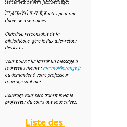
l'association à jour de cotisation.
Les carnets de Jean-Jacques Sagot
Rentrée de Septembre
Ils peuvent être empruntés pour une 
durée de 3 semaines.
Christine, responsable de la 
bibliothèque, gère le flux aller-retour 
des livres.
Vous pouvez lui laisser un message à 
l'adresse suivante : 
marmoi@orange.fr
​ou demander à votre professeur 
l'ouvrage souhaité.
L'ouvrage vous sera transmis via le 
professeur du cours que vous suivez.
Liste des 