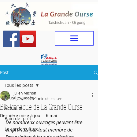
Post
Tous les posts
Julien Michon
Tous les posts
3 janv. 2025
1 min de lecture
Bibliothèque de La Grande Ourse
Actualité
Dernière mise à jour :
6 mai
Bain de forêt
De nombreux ouvrages peuvent être 
Le cercle culturel
empruntés par tout membre de 