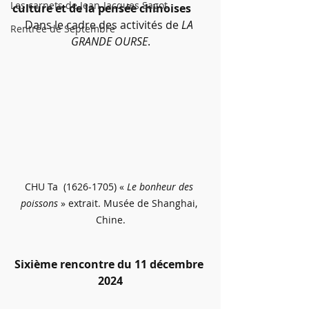
Les carnets de Jean-Jacques Sagot
culture et de la pensée chinoises
Dans le cadre des activités de 
LA 
Rentrée de Septembre
GRANDE OURSE
.
CHU Ta  (1626-1705) « 
Le bonheur des 
poissons
 » extrait. Musée de Shanghai, 
Chine.
Sixième rencontre du 11 décembre 
2024