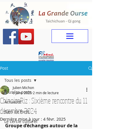
Post
Tous les posts
Julien Michon
Tous les posts
8 janv. 2025
2 min de lecture
ChinoizeRiz : Sixième rencontre du 11
Actualité
décembre 2024
Bain de forêt
Dernière mise à jour :
4 févr. 2025
Le cercle culturel
Groupe d’échanges autour de la 