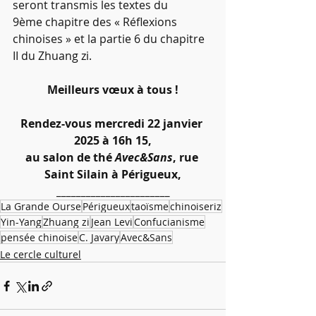
seront transmis les textes du 
9ème chapitre des « Réflexions 
chinoises » et la partie 6 du chapitre 
II du Zhuang zi.
Meilleurs vœux à tous !
Rendez-vous mercredi 22 janvier 
2025 à 16h 15,
au salon de thé 
Avec&Sans
, rue 
Saint Silain à Périgueux,
_______________________
La Grande Ourse
Périgueux
taoïsme
chinoiseriz
Yin-Yang
Zhuang zi
Jean Levi
Confucianisme
pensée chinoise
C. Javary
Avec&Sans
Le cercle culturel