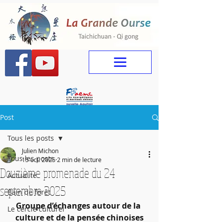
Post
Tous les posts
Julien Michon
Tous les posts
15 oct. 2025
2 min de lecture
Douzième promenade du 24
Actualité
septembre 2025
Bain de forêt
Groupe d’échanges autour de la 
Le cercle culturel
culture et de la pensée chinoises