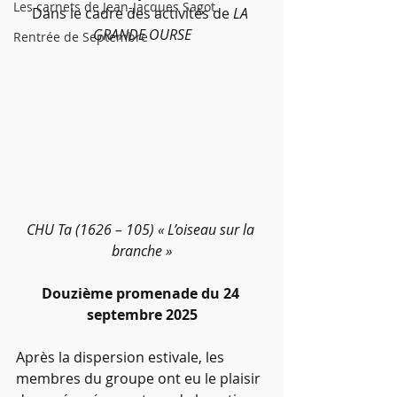
Les carnets de Jean-Jacques Sagot
Dans le cadre des activités de 
LA 
GRANDE OURSE
Rentrée de Septembre
CHU Ta (1626 – 105) « L’oiseau sur la 
branche »
Douzième promenade du 24 
septembre 2025
Après la dispersion estivale, les 
membres du groupe ont eu le plaisir 