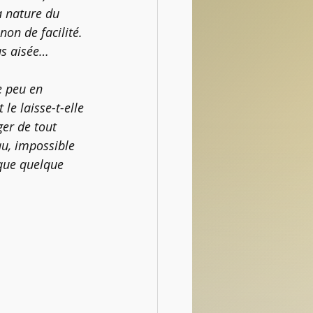
a nature du 
non de facilité. 
lus aisée…
 peu en 
le laisse-t-elle 
ger de tout 
au, impossible 
 que quelque 