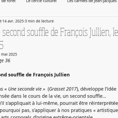
 de forêt
Le cercle culturel
Les carnets de Jean-Jacques
t
14 avr. 2025
3 min de lecture
 second souffle de François Jullien, l
36
 mai 2025
age 36
ond souffle de François Jullien
s « 
Une seconde vie »
  (
Grasset 2017
), développe l’idée 
sée dans le cours de la vie, un second souffle…
’il s’appliquait à lui-même, pourrait être réinterprété
 pourquoi pas, s’appliquer à nos pratiques « artistiques 
arts corporels d’origine extrême-orientale.