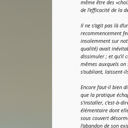
même être des «choix 
de l’efficacité de la
Il ne s’agit pas là d
recommencement feutr
insolemment sur notr
qualité) avait inévit
dissimuler ; et qu’i
mêmes auxquels on s’é
s’oubliant, laissent-
Encore faut-il bien d
que la pratique écha
s’installer, c’est-à-d
élémentaire dont elle 
sous couvert désormai
l’abandon de son exig