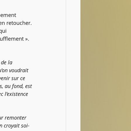
alement 
en retoucher.
qui 
oufflement ».
 de la 
’on voudrait 
enir sur ce 
s, au fond, est 
c l’existence 
ur remonter 
n croyait soi-