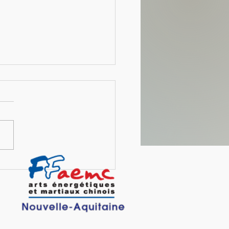
 faisant avec François & Jean-
s, les carnets de JJS, page 27