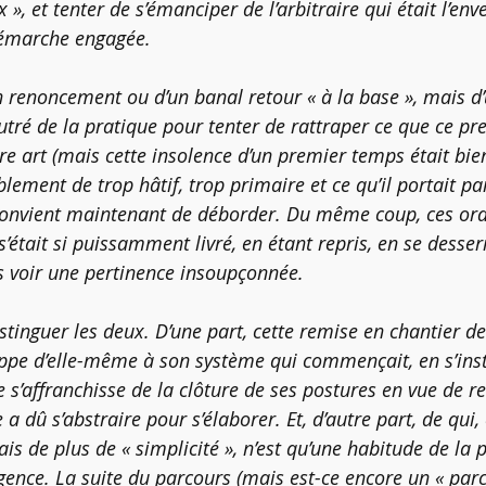
», et tenter de s’émanciper de l’arbitraire qui était l’env
 démarche engagée.
’un renoncement ou d’un banal retour « à la base », mais d’
é de la pratique pour tenter de rattraper ce que ce prem
e art (mais cette insolence d’un premier temps était bie
ablement de trop hâtif, trop primaire et ce qu’il portait p
l convient maintenant de déborder. Du même coup, ces o
tait si puissamment livré, en étant repris, en se desser
ils voir une pertinence insoupçonnée.
istinguer les deux. D’une part, cette remise en chantier de
ppe d’elle-même à son système qui commençait, en s’inst
ire s’affranchisse de la clôture de ses postures en vue de r
a dû s’abstraire pour s’élaborer. Et, d’autre part, de qui, 
s de plus de « simplicité », n’est qu’une habitude de la p
ence. La suite du parcours (mais est-ce encore un « parc