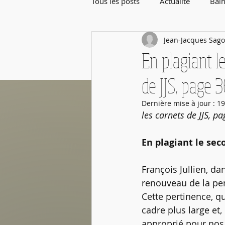
Tous les posts
Actualité
Bain
Jean-Jacques Sago
Rentrée de Septembre
En plagiant le
de JJS, page 
Dernière mise à jour :
19
les carnets de JJS, p
En plagiant le sec
François Jullien, dan
renouveau de la pen
Cette pertinence, qu
cadre plus large et,
approprié pour nos 