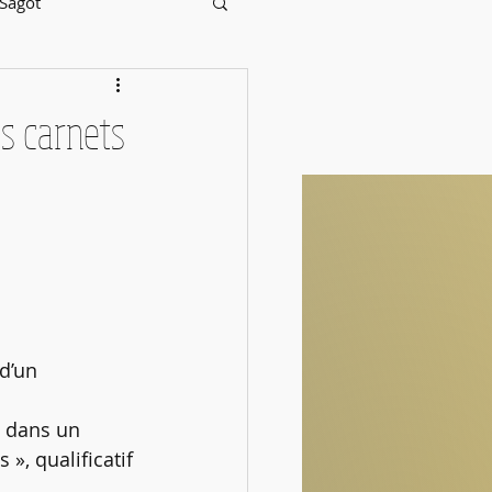
 Sagot
es carnets
d’un 
e dans un 
», qualificatif 