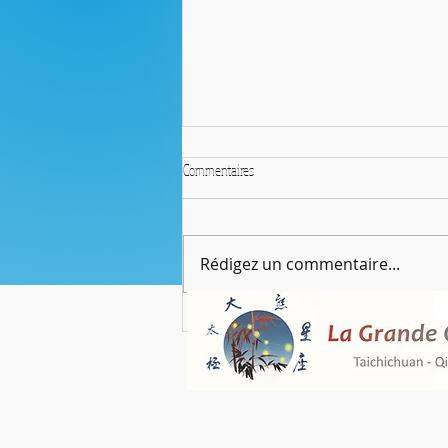
Commentaires
Rédigez un commentaire...
Göbekli Tepe (1), les carnets de JJS, page 34