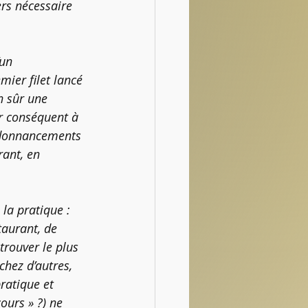
ers nécessaire 
un 
ier filet lancé 
n sûr une 
ar conséquent à 
rdonnancements 
rant, en 
 la pratique : 
aurant, de 
etrouver le plus 
chez d’autres, 
ratique et 
ours » ?) ne 