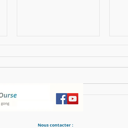
La Carte de la Culture de la Perfection
Chemin
(1),les carnets de JJS, page 31
Françoi
Nous contacter :