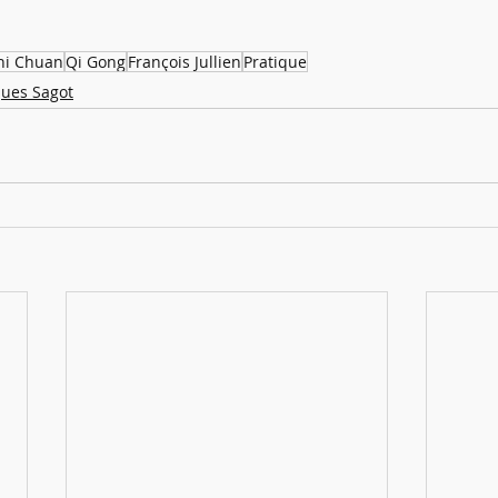
hi Chuan
Qi Gong
François Jullien
Pratique
ques Sagot