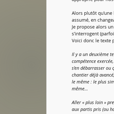
Alors plutôt qu’une
assumé, en changean
Je propose alors un
s’interrogent (parfo
Voici donc le texte p
Il y a un deuxième te
compétence exercée, 
s’en débarrasser ou 
chantier déjà avancé,
le même : le plus sim
même…
Aller « plus loin » 
aux partis pris (ou h