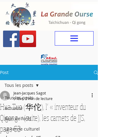
Post
Tous les posts
Jean-Jacques Sagot
Tous les posts
9 févr.
2 min de lecture
Hua Tuo (华佗), l’ « inventeur du
Actualité
Qigong » (suite), les carnets de JJS,
Bain de forêt
page 63
Le cercle culturel