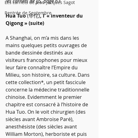
les carnets de JJS, page 63
Les carnets de Jean-Jacques Sagot
Rentrée de Septembre
Hua Tuo 
(华佗)
, l’ « inventeur du 
Qigong » (suite)
A Shanghai, on m’a mis dans les 
mains quelques petits ouvrages de 
bande dessinée destinés aux 
visiteurs francophones pour mieux 
leur faire connaître l’Empire du 
Milieu, son histoire, sa culture. Dans 
cette collection*, un petit fascicule 
concerne la médecine traditionnelle 
chinoise. Evidemment le premier 
chapitre est consacré à l’histoire de 
Hua Tuo. On le voit chirurgien (des 
siècles avant Ambroise Paré), 
anesthésiste (des siècles avant 
William Morton), herboriste et puis 