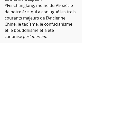
*Fei Changfang, moine du VI
 siècle 
e
de notre ère, qui a conjugué les trois 
courants majeurs de l’Ancienne 
Chine, le taoïsme, le confucianisme 
et le bouddhisme et a été 
canonisé 
post mortem
.
Catherine Despeux
Qigong
Hua Tuo
Zhuangzi
Tchouang Tseu
Les carnets de Jean-Jacques Sagot
Posts récents
Voir tout