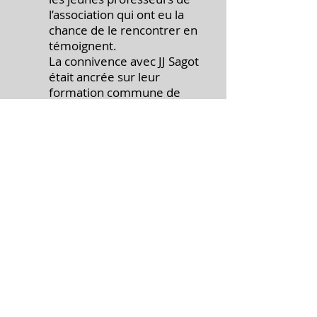
l’association qui ont eu la
chance de le rencontrer en
témoignent.
La connivence avec JJ Sagot
était ancrée sur leur
formation commune de
professeur d’éducation
physique et sur le partage
des mêmes convictions et
de la même éthique.
Claudy avait invité Jean-
Jacques à animer des
ateliers aux Jeux d’épée, à
la rencontre annuelle de
l’Amicale du Yangjia
Michuan.