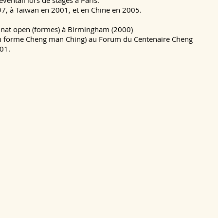
éventail lors de stages à Paris.
97, à Taïwan en 2001, et en Chine en 2005.
nnat open (formes) à Birmingham (2000)
n forme Cheng man Ching) au Forum du Centenaire Cheng
01.