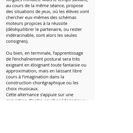
au cours de la même séance, propose
des situations de jeux, où les élèves vont
chercher eux-mêmes des schémas
moteurs propices à la réussite
(déséquilibrer le partenaire, ou rester
indéracinable, sont alors les seules
consignes).
Ou bien, en terminale, l’apprentissage
de l’enchaînement postural sera très
exigeant en éloignant toute fantaisie ou
approximation, mais en laissant libre
cours à l’imagination dans la
construction chorégraphique ou les
choix musicaux.
Cette alternance s’appuie sur une
conviction d’ordre psychopédagogique :
que l’élève (l’« apprenant » selon les
nouveaux lexiques) a besoin de deux
temps : un d’ingurgitation,
d’apprentissage rigoureux, et un autre
de « digestion », d’appropriation