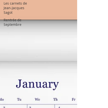
Les carnets de
Jean-Jacques
Sagot
Rentrée de
Septembre