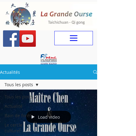
Actualités
Tous les posts
Tous les posts
Actualité
Bain de forêt
Load video
Le cercle
culturel