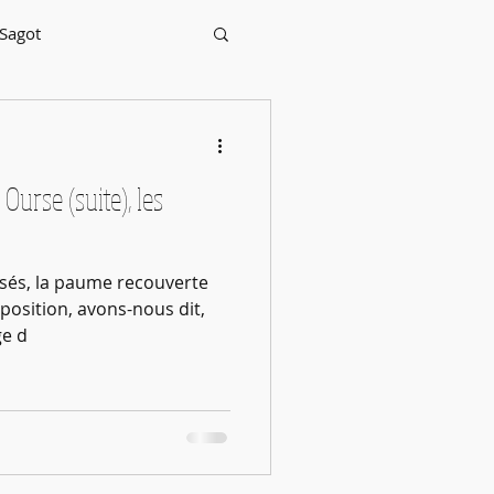
 Sagot
Ourse (suite), les
ssés, la paume recouverte
 position, avons-nous dit,
ge d