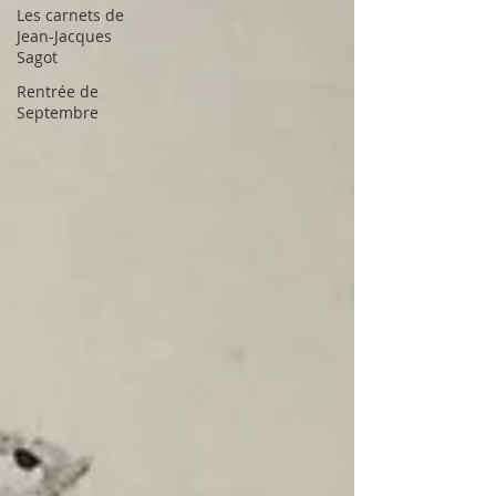
Les carnets de
Jean-Jacques
Sagot
Rentrée de
Septembre