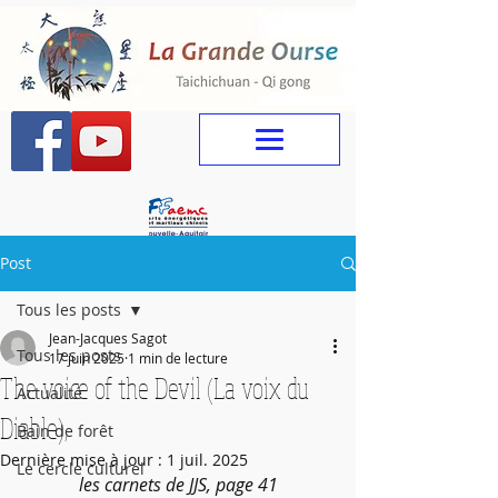
Post
Tous les posts
Jean-Jacques Sagot
Tous les posts
17 juin 2025
1 min de lecture
The voice of the Devil (La voix du
Actualité
Diable),
Bain de forêt
Dernière mise à jour :
1 juil. 2025
Le cercle culturel
les carnets de JJS, page 41