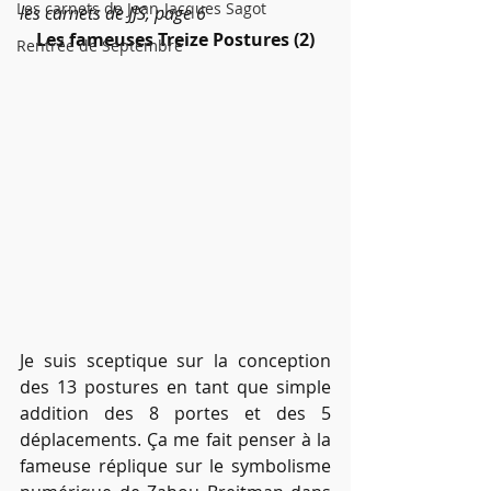
Les carnets de Jean-Jacques Sagot
les carnets de JJS, page 6
Les fameuses Treize Postures (2)
Rentrée de Septembre
Je suis sceptique sur la conception 
des 13 postures en tant que simple 
addition des 8 portes et des 5 
déplacements. Ça me fait penser à la 
fameuse réplique sur le symbolisme 