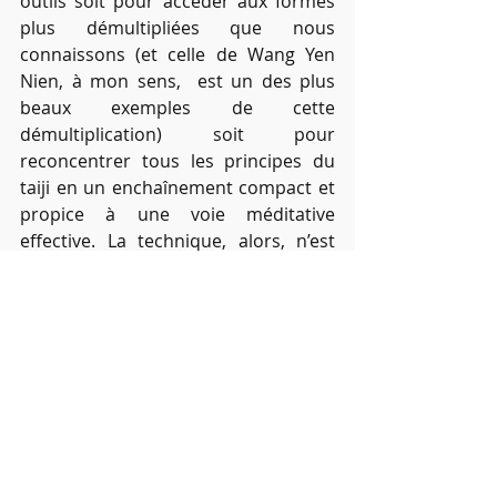
outils soit pour accéder aux formes 
plus démultipliées que nous 
connaissons (et celle de Wang Yen 
Nien, à mon sens,  est un des plus 
beaux exemples de cette 
démultiplication) soit pour 
reconcentrer tous les principes du 
taiji en un enchaînement compact et 
propice à une voie méditative 
effective. La technique, alors, n’est 
qu’au service d’une voie 
centripète
 , 
symétrique de la voie externe 
centrifuge
, dont la complémentarité 
est essentielle pour avancer dans 
notre art.
Un Yin, un Yang, c’est le Tao
 , n’est-
ce pas ?
Jean-Jacques Sagot