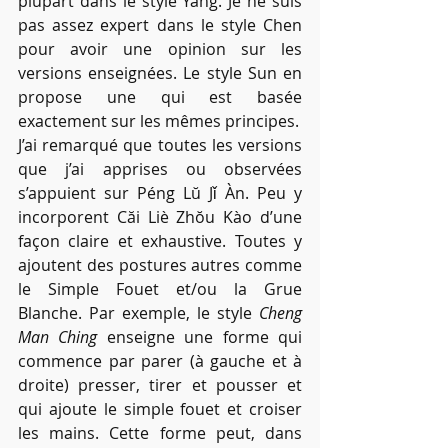
plupart dans le style Yang. Je ne suis 
pas assez expert dans le style Chen 
pour avoir une opinion sur les 
versions enseignées. Le style Sun en 
propose une qui est basée 
exactement sur les mêmes principes.
J’ai remarqué que toutes les versions 
que j’ai apprises ou observées 
s’appuient sur Péng Lŭ Jǐ Àn. Peu y 
incorporent Căi Liè Zhŏu Kào d’une 
façon claire et exhaustive. Toutes y 
ajoutent des postures autres comme 
le Simple Fouet et/ou la Grue 
Blanche. Par exemple, le style 
Cheng 
Man Ching
 enseigne une forme qui 
commence par parer (à gauche et à 
droite) presser, tirer et pousser et 
qui ajoute le simple fouet et croiser 
les mains. Cette forme peut, dans 