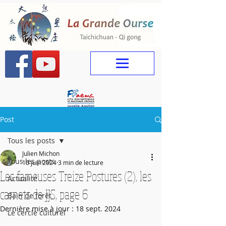
Post
Tous les posts
Julien Michon
Tous les posts
10 juin 2024
3 min de lecture
Les fameuses Treize Postures (2), les
Actualité
carnets de JJS, page 6
Bain de forêt
Dernière mise à jour :
18 sept. 2024
Le cercle culturel