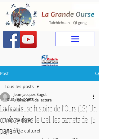
Post
Tous les posts
Jean-Jacques Sagot
Tous les posts
8 juin
2 min de lecture
La fabuleuse histoire de l’Ours (15) Un
Actualité
cowboy dans le Ciel, les carnets de JJS,
Bain de forêt
page 76
Le cercle culturel