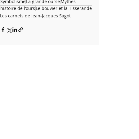
Symbolisme
La grande ourse
Mythes
histoire de l'ours
Le bouvier et la Tisserande
Les carnets de Jean-Jacques Sagot
Posts récents
Voir tout