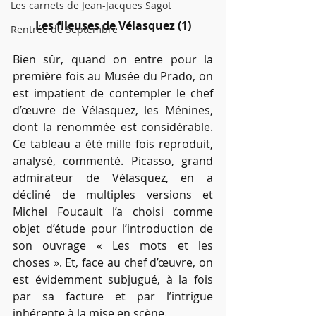
Les carnets de Jean-Jacques Sagot
Les fileuses de Vélasquez (1)
Rentrée de Septembre
Bien sûr, quand on entre pour la 
première fois au Musée du Prado, on 
est impatient de contempler le chef 
d’œuvre de Vélasquez, les Ménines, 
dont la renommée est considérable. 
Ce tableau a été mille fois reproduit, 
analysé, commenté. Picasso, grand 
admirateur de Vélasquez, en a 
décliné de multiples versions et 
Michel Foucault l’a choisi comme 
objet d’étude pour l’introduction de 
son ouvrage « Les mots et les 
choses ». Et, face au chef d’œuvre, on 
est évidemment subjugué, à la fois 
par sa facture et par l’intrigue 
inhérente à la mise en scène.