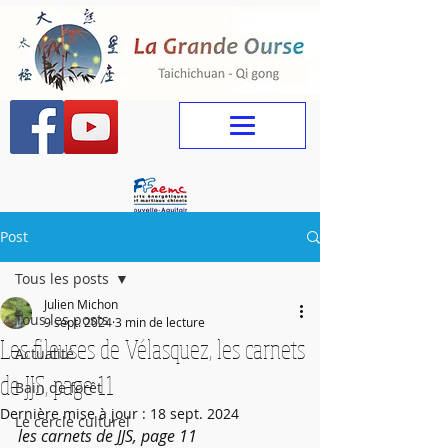
Post
Tous les posts
Julien Michon
Tous les posts
9 sept. 2024
3 min de lecture
Les fileuses de Vélasquez, les carnets
Actualité
de JJS, page 11
Bain de forêt
Dernière mise à jour :
18 sept. 2024
Le cercle culturel
les carnets de JJS, page 11