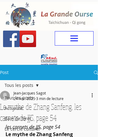
Post
Tous les posts
Jean-Jacques Sagot
Tous les posts
24 nov. 2025
3 min de lecture
Le mythe de Zhang Sanfeng, les
Actualité
carnets de JJS, page 54
Bain de forêt
les carnets de JJS, page 54
Le cercle culturel
Le mythe de Zhang Sanfeng