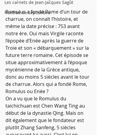
Les carnets de Jean-Jacques Sagot
Romulus a fondé Rome d’un tour de 
Rentrée de Septembre
charrue, on connaît l’histoire, et 
même la date précise : 753 avant 
notre ère. Oui mais Virgile raconte 
l’épopée d’Enée après la guerre de 
Troie et son « débarquement » sur la 
future terre romaine. Cet épisode se 
situe approximativement à l’époque 
mycénienne de la Grèce antique, 
donc au moins 5 siècles avant le tour 
de charrue. Alors qui a fondé Rome, 
Romulus ou Enée ?
On a vu que le Romulus du 
taichichuan est Chen Wang Ting au 
début de la dynastie Qing. Mais on 
dit également que le fondateur est 
plutôt Zhang Sanfeng, 5 siècles 
auparavant lui aussi. C’est lui en 