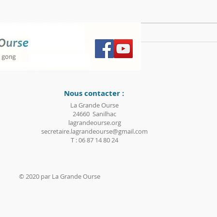
La fabuleuse histoire de l’ours (6) , les
La Fill
carnets de JJS, page 20
de JJS,
Nous contacter :
La Grande Ourse
24660 Sanilhac
lagrandeourse.org
secretaire.lagrandeourse@gmail.com
T : 06 87 14 80 24
© 2020 par La Grande Ourse