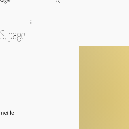
 Sagot
JS, page
meille 