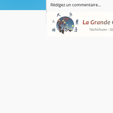
Rédigez un commentaire...
Les cinq étoiles du drapeau chinois, les
carnets de JJS, page 21