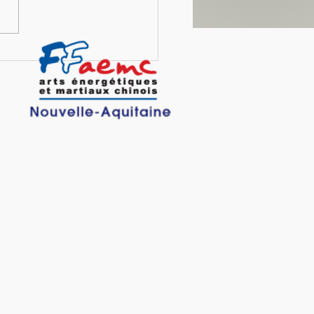
e de Jade, la tisserande, les carnets
 page 9