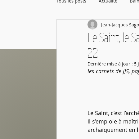
Tous les posts
Actualité
Bain
Jean-Jacques Sago
Rentrée de Septembre
Le Saint, le 
22
Dernière mise à jour :
5 
les carnets de JJS, p
Le Saint, c’est l’ar
Il s’emploie à maîtr
archaïquement en lu