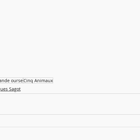
rande ourse
Cinq Animaux
ques Sagot