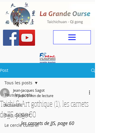
Post
Tous les posts
Jean-Jacques Sagot
Tous les posts
19 janv.
3 min de lecture
Taichi & Art gothique (1), les carnets
Actualité
de JJS, page 60
Bain de forêt
les carnets de JJS, page 60
Le cercle culturel