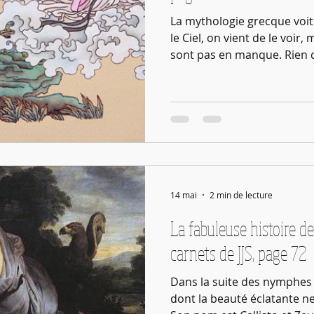
La mythologie grecque voi
le Ciel, on vient de le voir,
sont pas en manque. Rien 
que le Ciel fut le seul gran
nos lointains ancêtres, pen
14 mai
2 min de lecture
La fabuleuse histoire de l
carnets de JJS, page 72
Dans la suite des nymphes d
dont la beauté éclatante ne