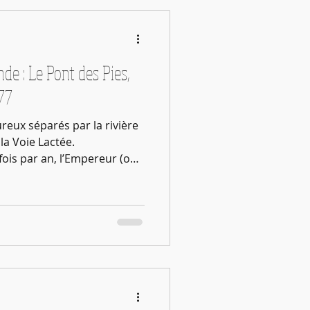
nde : Le Pont des Pies,
 77
eux séparés par la rivière
la Voie Lactée.
fois par an, l’Empereur (ou
s versions) a bien voulu
comment franchir cette
 milliers de pies se
lant, forment un pont. On
 l’un rejoigne l’autre sur sa
t au beau milieu du pont…La