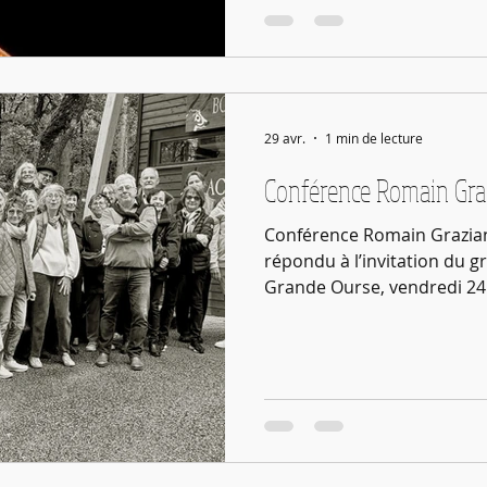
la Grande Ourse de la myth
29 avr.
1 min de lecture
Conférence Romain Gra
Conférence Romain Grazian
répondu à l’invitation du g
Grande Ourse, vendredi 24 
théâtre de Périgueux a été 
personnes, sur le thème « Le
Les échanges avec la salle 
lendemain, la Grande Ourse
Catherine Despeux à se joi
personnes de la Grande Our
de Lascaux II. Notre guide,