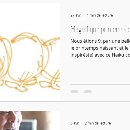
27 avr.
1 min de lecture
Magnifique printemps 
Nous étions 9, par une belle
le printemps naissant et l
inspirés(e) avec ce Haïku co
Chauzes s’essaie au Haïku 
Fraîcheur des sens en éve
frais sentier Du Roi des Ch
embrassé Téméraire, j’ai Au
d’accepter La chenille aveu
Car c’est le printemps ! (1) (
6 avr.
2 min de lecture