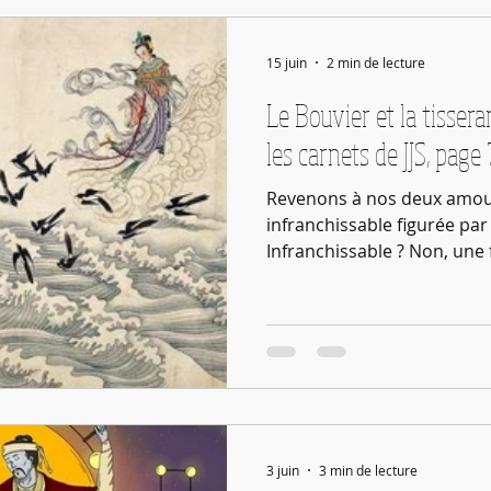
15 juin
2 min de lecture
Le Bouvier et la tissera
les carnets de JJS, page
Revenons à nos deux amour
infranchissable figurée par 
Infranchissable ? Non, une 
l’Impératrice, ça dépend de
qu’ils se retrouvent. Mais 
rivière ? C’est alors que des
réunissent et, en s’assemb
ne sait pas si c’est pour que
rive ou s’ils se rencontren
légende ne
3 juin
3 min de lecture