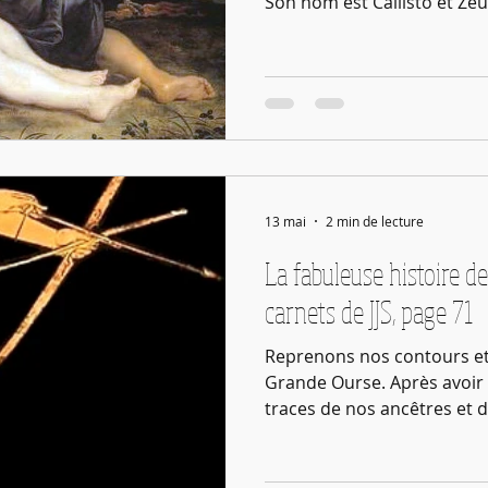
Son nom est Callisto et Zeus
plus à souligner, s’enquiert 
faut contourner la vigilanc
vierge sans l’effrayer. Alor
le Fregoli du ciel et se dégu
prend l’apparence d’Artém
la nymphe. Ensuite ? Ensuit
13 mai
2 min de lecture
La fabuleuse histoire de
carnets de JJS, page 71
Reprenons nos contours et
Grande Ourse. Après avoir 
traces de nos ancêtres et d
parois des grottes ornées, 
autour du Pic de l’Ossau, p
Ronde avec le Roi Arthur. 