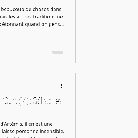
t beaucoup de choses dans
 mais les autres traditions ne
d’étonnant quand on pense
d livre ouvert aux yeux de
dant des millénaires !
’Ours (14) : Callisto, les
’Artémis, il en est une
 laisse personne insensible.