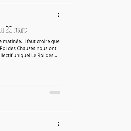
du 22 mars
 matinée. Il faut croire que
e Roi des Chauzes nous ont
llectif unique! Le Roi des
! Printemps retrouvé
il Bonheur du moment Sur le
auzes, un temps J’ai tout
jourd’hui été. Merci A vous
gle Avance sur le chemin
et/ou) Bientôt, le papill