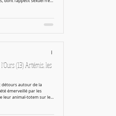
, dont l’appétit sexuel n’est
de la séduire. Mais il lui
e d’Artémis et approcher la
s Zeus joue une fois de plus
ise. Le mythe nous dit qu’il
is elle-même pour aborder
e on dit pu
 l’Ours (13) Artémis, les
 détours autour de la
été émerveillé par les
e leur animal-totem sur les
nous avons fait la ronde
uis autour de la Table
Il manque dans notre puzzle