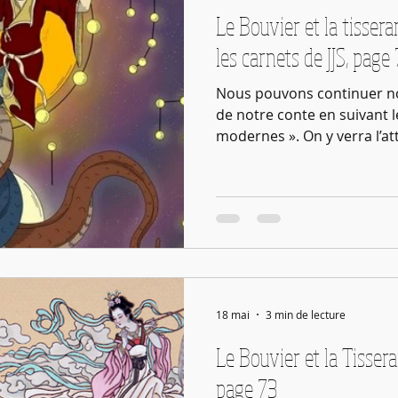
Le Bouvier et la tisser
les carnets de JJS, page
Nous pouvons continuer n
de notre conte en suivant l
modernes ». On y verra l’a
(impériale) des places immu
condition sociale , la tisser
la nette distinction de ce q
et du registre féminin, ou e
classes sociales représenté
d’une princesse et d’un cr
18 mai
3 min de lecture
Le Bouvier et la Tissera
page 73