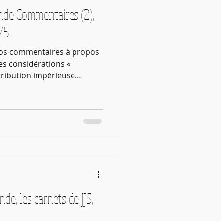
ande Commentaires (2),
 75
os commentaires à propos
es considérations «
ttribution impérieuse
ables : le paysan à sa
ande à la sienne. C’est-à-dire
ui est du registre masculin
ncore la partition des
e par le tabou de l’union
oquant.
nde, les carnets de JJS,