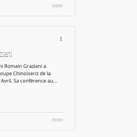
ologie grecque.
ziani
i Romain Graziani a
roupe Chinoiseriz de la
Avril. Sa conférence au
suivie par une centaine de
 muscle et le souffle » .
ont été féconds. Le
 a invité Romain et
ndre à un groupe de trente
se pour une visite privée