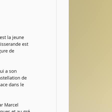
st la jeune 
tisserande est 
gure de 
ui a son 
stellation de 
place dans le 
ar Marcel 
ques et au gré 