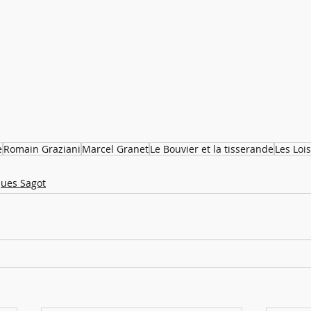
e
Romain Graziani
Marcel Granet
Le Bouvier et la tisserande
Les Loi
ques Sagot