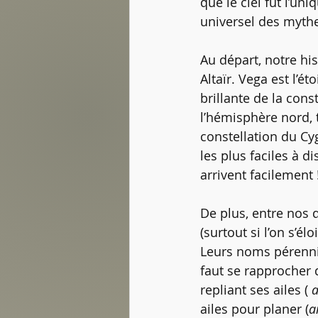
que le ciel fut l’un
universel des myth
Au départ, notre hi
Altaïr. Vega est l’ét
brillante de la cons
l’hémisphère nord, t
constellation du Cyg
les plus faciles à d
arrivent facilement 
De plus, entre nos d
(surtout si l’on s’él
Leurs noms pérennis
faut se rapprocher 
repliant ses ailes ( 
a
ailes pour planer (
a