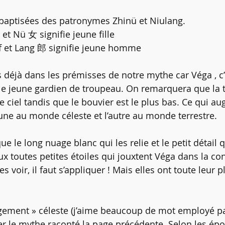
 baptisées des patronymes Zhinü et Niulang.
 et Nü 女 signifie jeune fille
f et Lang 郎 signifie jeune homme
jà dans les prémisses de notre mythe car Véga , c’e
r le jeune gardien de troupeau. On remarquera que la 
e ciel tandis que le bouvier est le plus bas. Ce qui au
’une au monde céleste et l’autre au monde terrestre.
e le long nuage blanc qui les relie et le petit détail q
x toutes petites étoiles qui jouxtent Véga dans la con
 les voir, il faut s’appliquer ! Mais elles ont toute leur 
ngement » céleste (j’aime beaucoup de mot employé p
r le mythe raconté la page précédente. Selon les épo