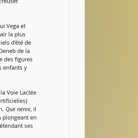
creuset 
ui Vega et 
aïr la plus 
iels d’été de 
 Deneb de la 
e des figures 
s enfants y 
la Voie Lactée 
tificielles)
n. 
Que nenni
, il 
n plongeant en 
 étendant ses 