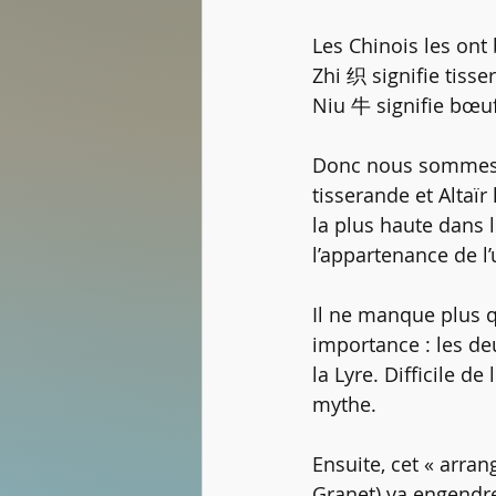
Les Chinois les ont
Zhi 织 signifie tisser
Niu 牛 signifie bœu
Donc nous sommes dé
tisserande et Altaï
la plus haute dans l
l’appartenance de l
Il ne manque plus qu
importance : les deu
la Lyre. Difficile de
mythe.
Ensuite, cet « arra
Granet) va engendre