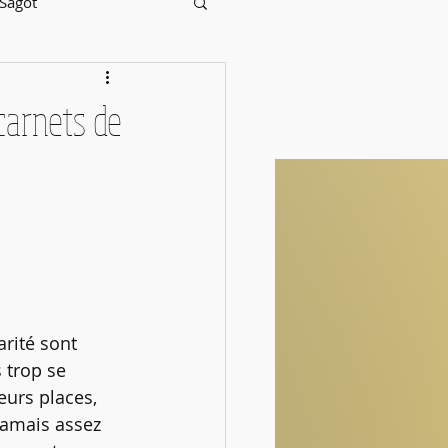
 Sagot
carnets de
rité sont 
 trop se 
eurs places, 
jamais assez 