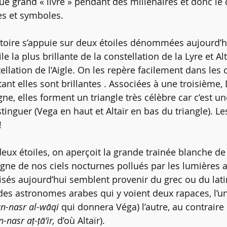
ique grand « livre » pendant des millénaires et donc le 
es et symboles.
stoire s’appuie sur deux étoiles dénommées aujourd’h
oile la plus brillante de la constellation de la Lyre et Alt
tellation de l’Aigle. On les repère facilement dans les c
ant elles sont brillantes . Associées à une troisième,
ne, elles forment un triangle très célèbre car c’est un
istinguer (Vega en haut et Altaïr en bas du triangle). Le
!
eux étoiles, on aperçoit la grande trainée blanche de 
oigne de nos ciels nocturnes pollués par les lumières ar
és aujourd’hui semblent provenir du grec ou du lati
des astronomes arabes qui y voient deux rapaces, l’u
n-nasr al-wāqi 
qui donnera Véga) l’autre, au contraire
n-nasr aṭ-ṭā’ir, 
d’où Altaïr).