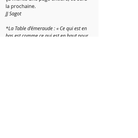
la prochaine.
JJ Sagot
*La Table d’émeraude : « Ce qui est en 
bas est comme ce qui est en haut pour 
l’unité d’une seule chose ».
Illustrations : Fuxi et Nuwa, poster 
chinois contemporain
Jean-Jacques Sagot
Symbolisme
La Grande Ourse
Mythologie grecque
Mythologie chinoise
Le Bouvier et la tisserande
Yin Yang
Fuxi et Nuwa
Les carnets de Jean-Jacques Sagot