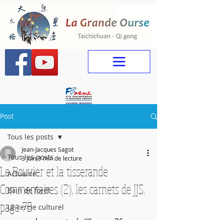
Post
Tous les posts
Jean-Jacques Sagot
Tous les posts
3 juin
3 min de lecture
Le Bouvier et la tisserande
Actualité
Commentaires (2), les carnets de JJS,
Bain de forêt
page 75
Le cercle culturel